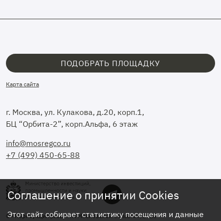
ПОДОБРАТЬ ПЛОЩАДКУ
Карта сайта
г. Москва, ул. Кулакова, д.20, корп.1,
БЦ “Орбита-2”, корп.Альфа, 6 этаж
info@mosregco.ru
+7 (499) 450-65-88
Соглашение о принятии Cookies
Этот сайт собирает статистику посещения и данные
© «Корпорация развития Московской области», 2026