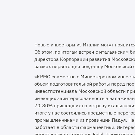
Новые инвесторы из Италии могут появитс
Об этом, по итогам встреч с итальянским 
директора Корпорации развития Московско
рамках первого дня роуд-шоу Московской о
«КРМО совместно с Министерством инвест
объем подготовительной работы перед пое
инвестпотенциала Московской области при
имеющих заинтересованность в налаживани
70-80% пришедших на встречу итальянски
итоге у нас состоялись предметные перег
промышленниками из провинции Падуя. Напр
работает в области фармацевтики. Интере
логистическая компания Fidel. Также прод