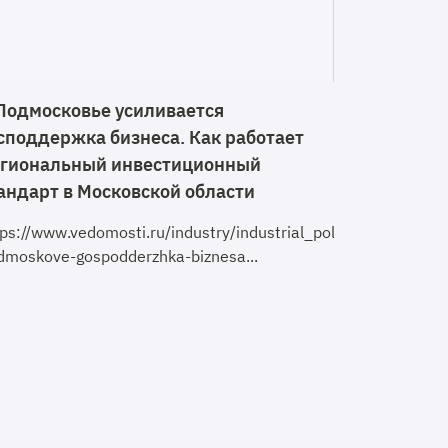
Подмосковье усиливается
споддержка бизнеса. Как работает
гиональный инвестиционный
андарт в Московской области
tps://www.vedomosti.ru/industry/industrial_policy/articles
dmoskove-gospodderzhka-biznesa...