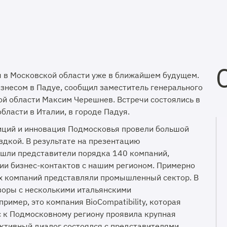
я в Московской области уже в ближайшем будущем.
бизнесом в Падуе, сообщил заместитель генерального
й области Максим Черешнев. Встречи состоялись в
бласти в Италии, в городе Падуя.
иций и инновация Подмосковья провели большой
здкой. В результате на презентацию
шли представители порядка 140 компаний,
и бизнес-контактов с нашим регионом. Примерно
х компаний представляли промышленный сектор. В
оворы с несколькими итальянскими
имер, это компания BioCompatibility, которая
с к Подмосковному региону проявила крупная
уктивный диалог состоялся с представителями