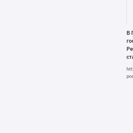
В 
го
Ре
ст
ht
po