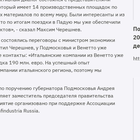
который имеет 14 производственных площадок по
 материалов по всему миру. Были интересанты и из
что по итогам поездки в Падую мы уже обеспечили
По
ктов», - сказал Максим Черешнев.
20
у состоялись переговоры с министром экономики
де
тил Черешнев, у Подмосковья и Венетто уже
 контакты: «Итальянские компании из Венетто уже
ht
дка 190 млн. евро. На успешный опыт
мпании итальянского региона, поэтому мы
по поручению губернатора Подмосковья Андрея
ляет заместитель председателя правительства
иятие организовано при поддержке Ассоциации
ndustria Russia.