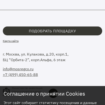
ПОДОБРАТЬ ПЛОЩАДКУ
Карта сайта
г. Москва, ул. Кулакова, д.20, корп.1,
БЦ “Орбита-2”, корп.Альфа, 6 этаж
info@mosregco.ru
+7 (499) 450-65-88
Соглашение о принятии Cookies
Этот сайт собирает статистику посещения и данные
© «Корпорация развития Московской области», 2026