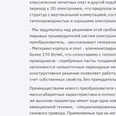
классических печатных плат и другой подо
переход к 3D-электронике, что предполаг
структур с вертикальной коммутацией, сос
теплопроводностью и хорошими электроиз
- Мы задумались над решением этой пробле
мировых производителей систем электроп
преобразователь, - рассказывает генерал
- Материал корпуса и плат - алюмонитридн
более 170 Вт/мК, что сопоставимо с тепл
проводников - серебряные пасты толщиной
заполняются сильноточные переходные ме
конструктивное решение позволяет работат
счет собственных свойств, без принудител
Преимуществами нового преобразователя 
массогабаритные характеристики и полност
же высокие параметры имеет еще одна нов
авиационной техники, - специализированн
силового привода. Применяемые при их и