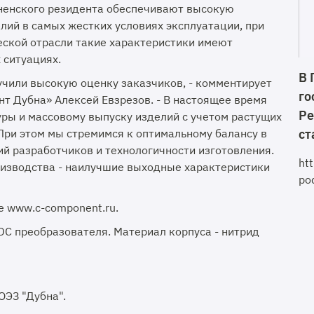
ненского резидента обеспечивают высокую
лий в самых жестких условиях эксплуатации, при
еской отрасли такие характеристики имеют
 ситуациях.
В 
учили высокую оценку заказчиков, - комментирует
го
т Дубна» Алексей Евзрезов. - В настоящее время
Ре
ры и массовому выпуску изделий с учетом растущих
При этом мы стремимся к оптимальному балансу в
ст
й разработчиков и технологичности изготовления.
ht
изводства - наилучшие выходные характеристики
po
е www.c-component.ru.
DC преобразователя. Материал корпуса - нитрид
ЭЗ "Дубна".