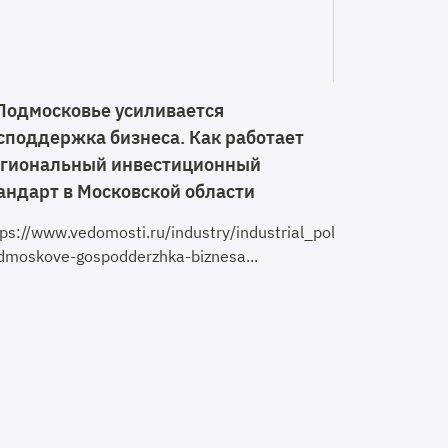
Подмосковье усиливается
споддержка бизнеса. Как работает
гиональный инвестиционный
андарт в Московской области
tps://www.vedomosti.ru/industry/industrial_policy/articles
dmoskove-gospodderzhka-biznesa...