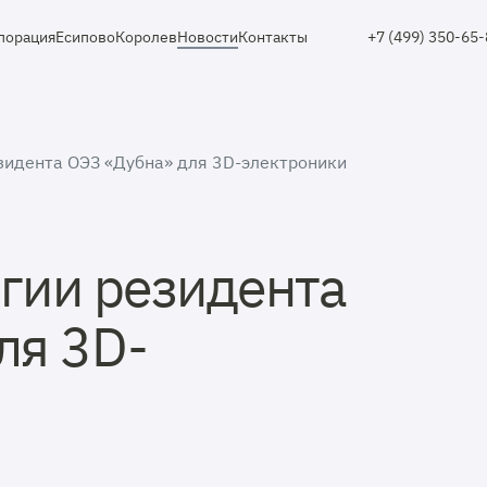
порация
Есипово
Королев
Новости
Контакты
+7 (499) 350-65
зидента ОЭЗ «Дубна» для 3D-электроники
гии резидента
ля 3D-