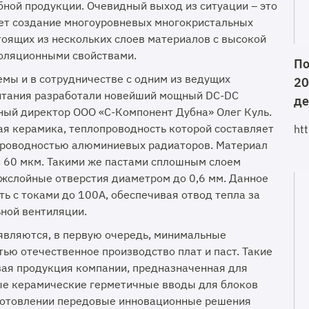
бной продукции. Очевидный выход из ситуации – это
ает создание многоуровневых многокристальных
тоящих из нескольких слоев материалов с высокой
оляционными свойствами.
По
мы и в сотрудничестве с одним из ведущих
20
итания разработали новейший мощный DC-DC
де
ьный директор ООО «С-Компонент Дубна» Олег Куль.
ая керамика, теплопроводность которой составляет
ht
опроводностью алюминиевых радиаторов. Материал
 60 мкм. Такими же пастами сплошным слоем
жслойные отверстия диаметром до 0,6 мм. Данное
ь с токами до 100А, обеспечивая отвод тепла за
ьной вентиляции.
являются, в первую очередь, минимальные
ью отечественное производство плат и паст. Такие
ая продукция компании, предназначенная для
ые керамические герметичные вводы для блоков
зготовлении передовые инновационные решения