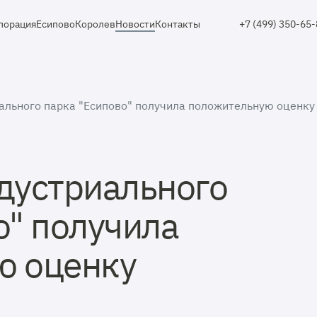
порация
Есипово
Королев
Новости
Контакты
+7 (499) 350-65
ального парка "Есипово" получила положительную оценку
дустриального
о" получила
ю оценку