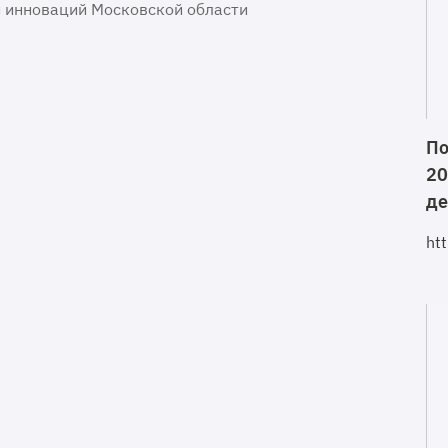
 инноваций Московской области
По
20
де
ht