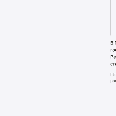
В 
го
Ре
ст
ht
po