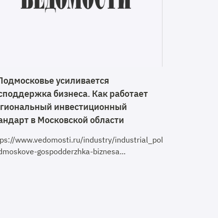
Подмосковье усиливается
споддержка бизнеса. Как работает
гиональный инвестиционный
андарт в Московской области
tps://www.vedomosti.ru/industry/industrial_policy/articles
dmoskove-gospodderzhka-biznesa...