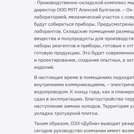
- Производственно-складской комплекс мы 
директор ООО МЛТ Алексей Булгаков. – Он 
лабораторией, механический участок с со
будут собираться приборы. Предусмотрены
лаборантов. Складские помещения размеще
вещества и полупродукты для производства
наборы реагентов и приборы, готовые к отг
готовую продукцию. Это будет современное
и проектирования, создания опытных, а за
изделий.
В настоящее время в помещениях подходят 
внутренними коммуникациями, – электриче
водопроводом. К концу года, как и планир
сдан в эксплуатацию. Благоустройство тер
наступления зимних холодов. Территория у
укладка тротуарной плитки.
Таким образом, ОЭЗ «Дубна» выводит рези
сегодня руководство компании имеет возм