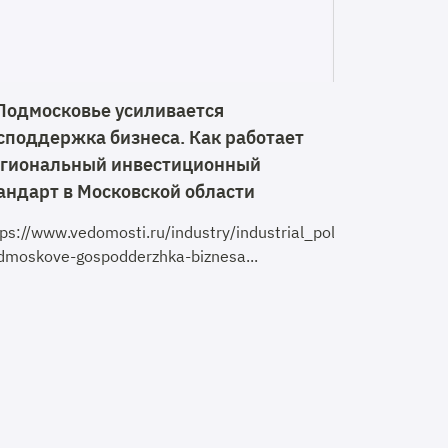
Подмосковье усиливается
споддержка бизнеса. Как работает
гиональный инвестиционный
андарт в Московской области
tps://www.vedomosti.ru/industry/industrial_policy/articles
dmoskove-gospodderzhka-biznesa...