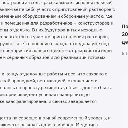
построили за год, - рассказывает исполнительный
включает в себя участок приготовления растворов с
временным оборудованием и сборочный участок, где
 и помещения для разработчиков – конструкторов и
По
ны отдельно. В них будут храниться исходные
20
 реагентов на участке приготовления растворов,
де
рузке. Так что половина склада отведена уже под
 предприятие полного цикла – от разработки идеи
ht
тем серийных образцов и до реализации готовых
к концу отделочные работы и все, что связано с
ской проводкой, вентиляцией, отоплением и
овалось по проекту резидента, объект должен быть
ритории резидент успевает завершить до
же заасфальтирована, и сейчас завершается
дента на совершенно иной современный уровень, и
ожность заглянуть далеко вперед. Медицина