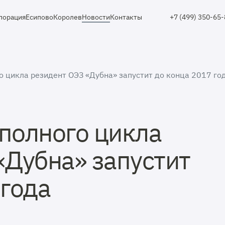
порация
Есипово
Королев
Новости
Контакты
+7 (499) 350-65
о цикла резидент ОЭЗ «Дубна» запустит до конца 2017 го
полного цикла
«Дубна» запустит
 года