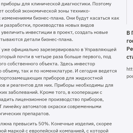
 приборы для клинической диагностики. Поэтому
ет особой экономической зоны технико-
 изменениями бизнес-плана. Они будут касаться как
и разработки, производства новых видов
увеличить инвестиции в проект, создать новые
В 
атываются детали бизнес-плана.
го
Ре
Т уже официально зарезервировало в Управляющей
оторый почти в четыре раза больше первого, под
ст
ого собственного объекта. Здесь инвестор
ht
 объему, так и по номенклатуре. И сегодня ведется
po
мпортозамещающих приборов для жидкостной
ов и реагентов для них. Приборы необходимы для
ких заболеваний. Кроме того, в кооперации с
адить лицензионное производство приборов,
 линейку автоматов окраски современными
огических препаратов.
олжна превысить 50%. Конечные изделия, скорее
ной маркой с европейской компанией, с которой