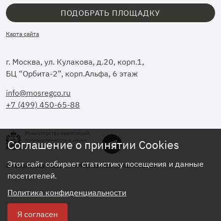
ПОДОБРАТЬ ПЛОЩАДКУ
Карта сайта
г. Москва, ул. Кулакова, д.20, корп.1,
БЦ “Орбита-2”, корп.Альфа, 6 этаж
info@mosregco.ru
+7 (499) 450-65-88
Соглашение о принятии Cookies
Этот сайт собирает статистику посещения и данные
© «Корпорация развития Московской области», 2026
посетителей.
Политика конфиденциальности
Я согласен