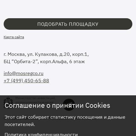
ПОДОБРАТЬ ПЛОЩАДКУ
Карта сайта
г. Москва, ул. Кулакова, д.20, корп.1,
БЦ “Орбита-2”, корп.Альфа, 6 этаж
info@mosregco.ru
+7 (499) 450-65-88
Соглашение о принятии Cookies
Этот сайт собирает статистику посещения и данные
© «Корпорация развития Московской области», 2026
посетителей.
Политика конфиденциальности