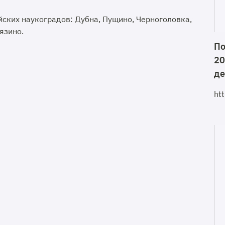
ских наукоградов: Дубна, Пущино, Черноголовка,
язино.
По
20
де
ht