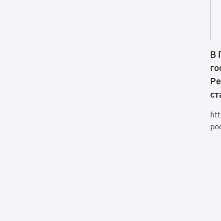
В 
го
Ре
ст
ht
po