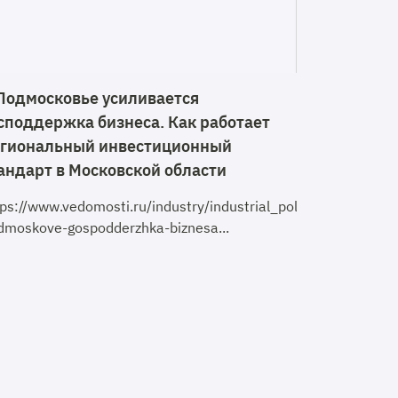
Подмосковье усиливается
споддержка бизнеса. Как работает
гиональный инвестиционный
андарт в Московской области
tps://www.vedomosti.ru/industry/industrial_policy/articles
dmoskove-gospodderzhka-biznesa...