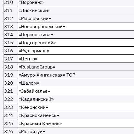
310
«Воронеж»
311
«Лискинский»
312
«Масловский»
313
«Нововоронежский»
314
«Перспектива»
315
«Подгоренский»
316
«Рудгормаш»
317
«Центр»
318
«RusLandGroup»
319
«Амуро-Хинганская» ТОР
320
«Шалом»
321
«Забайкалье»
322
«Кадалинский»
323
«Кенонский»
324
«Краснокаменск»
325
«Красный Камень»
326
«Могойтуй»