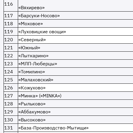
116
«Вяхирево»
117
«Барсуки-Носово»
118
«Моховое»
119
«Луховицкие овощи»
120
«Северный»
121
«Южный»
122
«Лыткарино»
123
«МЛП-Люберцы»
124
«Томилино»
125
«Малаховский»
126
«Кожухово»
127
«Минка» («MINKA»)
128
«Рыльково»
129
«Аббакумово»
130
«Высоково»
131
«База-Производство-Мытищи»