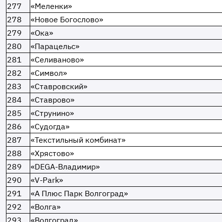
277
«Меленки»
278
«Новое Богослово»
279
«Ока»
280
«Парацельс»
281
«Селиваново»
282
«Символ»
283
«Ставровский»
284
«Ставрово»
285
«Струнино»
286
«Судогда»
287
«Текстильный комбинат»
288
«Хрястово»
289
«DEGA-Владимир»
290
«V-Park»
291
«А Плюс Парк Волгоград»
292
«Волга»
293
«Волгоград»