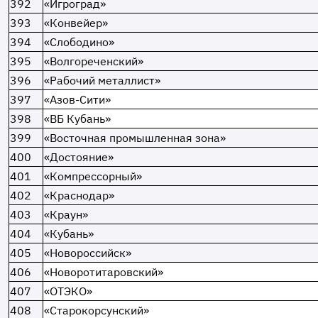
392
«Игроград»
393
«Конвейер»
394
«Слободино»
395
«Волгореченский»
396
«Рабочий металлист»
397
«Азов-Сити»
398
«ВБ Кубань»
399
«Восточная промышленная зона»
400
«Достояние»
401
«Компрессорный»
402
«Краснодар»
403
«Краун»
404
«Кубань»
405
«Новороссийск»
406
«Новоротитаровский»
407
«ОТЭКО»
408
«Старокорсунский»