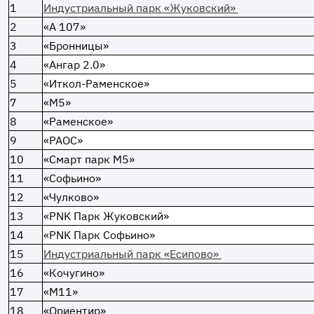
1
Индустриальный парк «Жуковский»
2
«А 107»
3
«Бронницы»
4
«Ангар 2.0»
5
«Иткол-Раменское»
7
«М5»
8
«Раменское»
9
«РАОС»
10
«Смарт парк М5»
11
«Софьино»
12
«Чулково»
13
«PNK Парк Жуковский»
14
«PNK Парк Софьино»
15
Индустриальный парк «Есипово»
16
«Кочугино»
17
«М11»
18
«Ориентир»