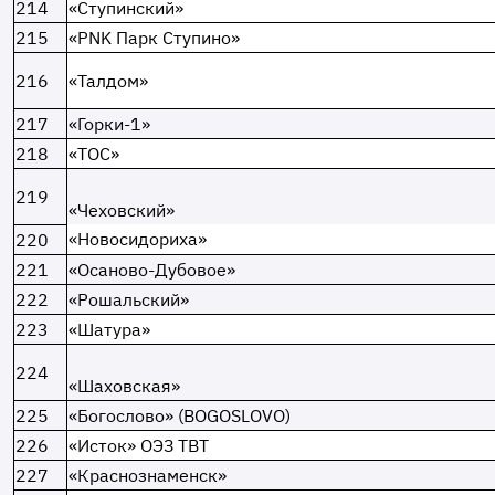
214
«Ступинский»
215
«PNK Парк Ступино»
216
«Талдом»
217
«Горки-1»
218
«ТОС»
219
«Чеховский»
«Новосидориха»
220
221
«Осаново-Дубовое»
222
«Рошальский»
223
«Шатура»
224
«Шаховская»
225
«Богослово» (BOGOSLOVO)
226
«Исток» ОЭЗ ТВТ
227
«Краснознаменск»