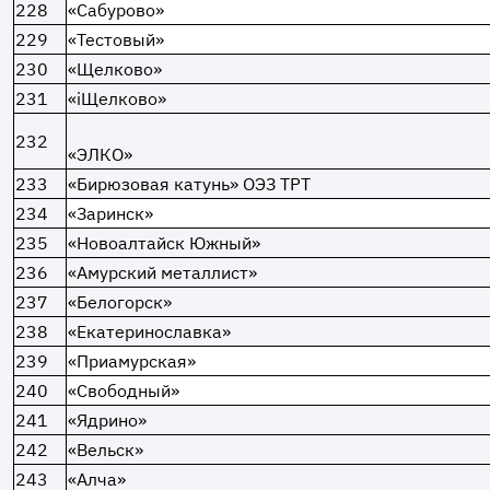
228
«Сабурово»
229
«Тестовый»
230
«Щелково»
231
«iЩелково»
232
«ЭЛКО»
233
«Бирюзовая катунь» ОЭЗ ТРТ
234
«Заринск»
235
«Новоалтайск Южный»
236
«Амурский металлист»
237
«Белогорск»
238
«Екатеринославка»
239
«Приамурская»
240
«Свободный»
241
«Ядрино»
242
«Вельск»
243
«Алча»