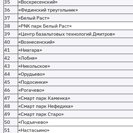
35
«Воскресенский»
36
«Фединский треугольник»
37
«Белый Раст»
38
«PNK парк Белый Раст»
39
«Центр базальтовых технологий Дмитров»
40
«Вознесенский»
41
«Ниагара»
42
«Лобня»
43
«Никольское»
44
«Орудьево»
45
«Подосинки»
46
«Рогачево»
47
«Смарт парк Каменка»
48
«Смарт парк Нефедиха»
49
«Смарт парк Старо»
50
«Подъячево»
51
«Настасьино»