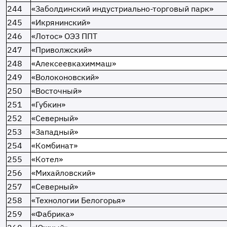
244
«Заболдинский индустриально-торговый парк»
245
«Икрянинский»
246
«Лотос» ОЭЗ ППТ
247
«Приволжский»
248
«Алексеевкахиммаш»
249
«Волоконовский»
250
«Восточный»
251
«Губкин»
252
«Северный»
253
«Западный»
254
«Комбинат»
255
«Котел»
256
«Михайловский»
257
«Северный»
258
«Технологии Белогорья»
259
«Фабрика»