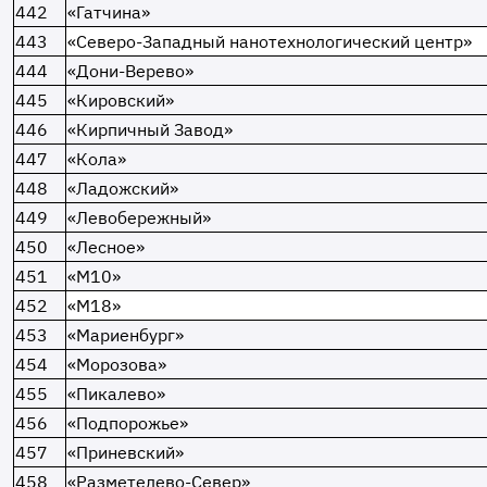
442
«Гатчина»
443
«Северо-Западный нанотехнологический центр»
444
«Дони-Верево»
445
«Кировский»
446
«Кирпичный Завод»
447
«Кола»
448
«Ладожский»
449
«Левобережный»
450
«Лесное»
451
«М10»
452
«М18»
453
«Мариенбург»
454
«Морозова»
455
«Пикалево»
456
«Подпорожье»
457
«Приневский»
458
«Разметелево-Север»