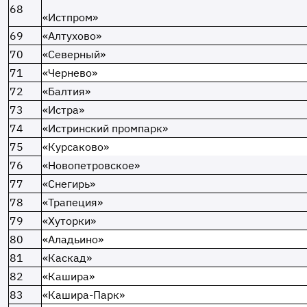
68
«Истпром»
69
«Алтухово»
70
«Северный»
71
«Чернево»
72
«Балтия»
73
«Истра»
74
«Истринский промпарк»
75
«Курсаково»
76
«Новопетровское»
77
«Снегирь»
78
«Трапеция»
79
«Хуторки»
80
«Аладьино»
81
«Каскад»
82
«Кашира»
83
«Кашира-Парк»