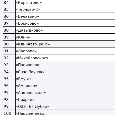
84
«Корыстово»
85
«Терново-2»
86
«Белавино»
87
«Борисово»
88
«Давыдково»
89
«Клин»
90
«КлинАвтоТранс»
91
«Лаврово»
92
«Михайловское»
93
«Папивино»
94
«Спас-Заулок»
95
«Ямуга»
96
«Амерево»
97
«Андреевское»
98
«Биорки»
99
«ОЭЗ ТВТ Дубна»
100
«Парфентьево»