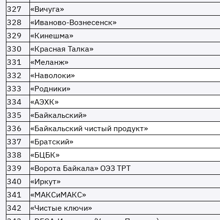
327
«Вичуга»
328
«Иваново-Вознесенск»
329
«Кинешма»
330
«Красная Талка»
331
«Меланж»
332
«Наволоки»
333
«Родники»
334
«АЭХК»
335
«Байкальский»
336
«Байкальский чистый продукт»
337
«Братский»
338
«БЦБК»
339
«Ворота Байкала» ОЭЗ ТРТ
340
«Иркут»
341
«МАКСиМАКС»
342
«Чистые ключи»