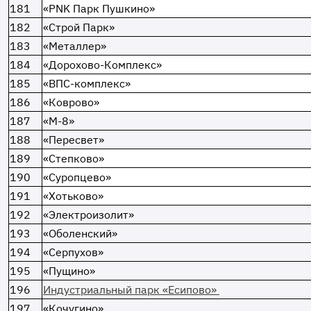
181
«PNK Парк Пушкино»
182
«Строй Парк»
183
«Металлер»
184
«Дорохово-Комплекс»
185
«ВПС-комплекс»
186
«Коврово»
187
«М-8»
188
«Пересвет»
189
«Степково»
190
«Суропцево»
191
«Хотьково»
192
«Электроизолит»
193
«Оболенский»
194
«Серпухов»
195
«Пущино»
196
Индустриальный парк «Есипово»
197
«Кочугино»