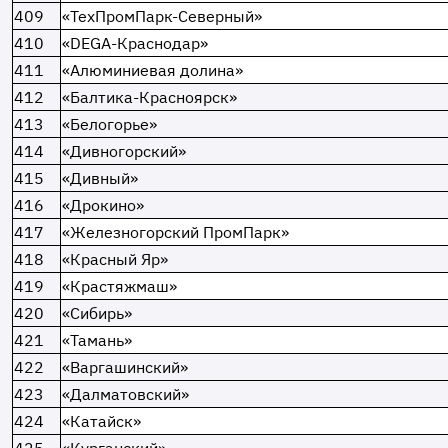
409
«ТехПромПарк-Северный»
410
«DEGA-Краснодар»
411
«Алюминиевая долина»
412
«Балтика-Красноярск»
413
«Белогорье»
414
«Дивногорский»
415
«Дивный»
416
«Дрокино»
417
«Железногорский ПромПарк»
418
«Красный Яр»
419
«Крастяжмаш»
420
«Сибирь»
421
«Тамань»
422
«Варгашинский»
423
«Далматовский»
424
«Катайск»
425
«Курганский»