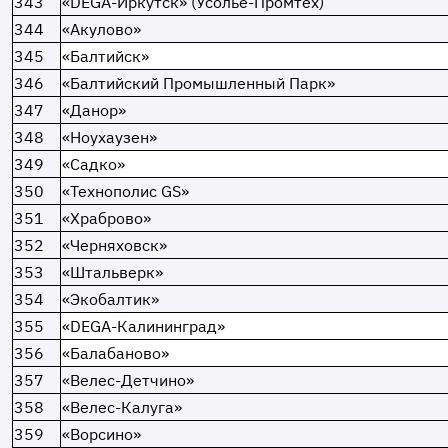
343
«DEGA-Иркутск» (Усолье-Промтех)
344
«Акулово»
345
«Балтийск»
346
«Балтийский Промышленный Парк»
347
«Данор»
348
«Ноухаузен»
349
«Садко»
350
«Технополис GS»
351
«Храброво»
352
«Черняховск»
353
«Штальверк»
354
«Экобалтик»
355
«DEGA-Калининград»
356
«Балабаново»
357
«Велес-Детчино»
358
«Велес-Калуга»
359
«Ворсино»