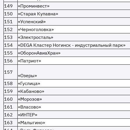
149
«Проминвест»
150
«Старая Купавна»
151
«Успенский»
152
«Черноголовка»
153
«Электросталь»
154
«DEGA Кластер Ногинск - индустриальный парк»
155
«ОборонАвиаХран»
156
«Патриот»
157
«Озеры»
158
«Гуслица»
159
«Кабаново»
160
«Морозов»
161
«Власово»
162
«ИНТЕР»
163
«Малыгино»