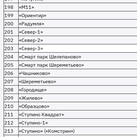
198
«М11»
199
«Ориентир»
200
«Радумля»
201
«Север-1»
202
«Север-2»
203
«Север-3»
204
«Смарт парк Шелепаново»
205
«Смарт парк Шереметьево»
206
«Чашниково»
207
«Шереметьево»
208
«Городище»
209
«Жилево»
210
«Образцово»
211
«Ступино Квадрат»
212
«Ступино-1»
213
«Ступино» («Комстрин»)