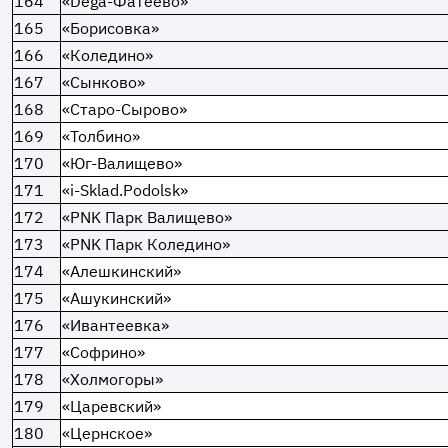
164
«Dega-Фатеево»
165
«Борисовка»
166
«Коледино»
167
«Сынково»
168
«Старо-Сырово»
169
«Толбино»
170
«Юг-Валищево»
171
«i-Sklad.Podolsk»
172
«PNK Парк Валищево»
173
«PNK Парк Коледино»
174
«Алешкинский»
175
«Ашукинский»
176
«Ивантеевка»
177
«Софрино»
178
«Холмогоры»
179
«Царевский»
180
«Цернское»