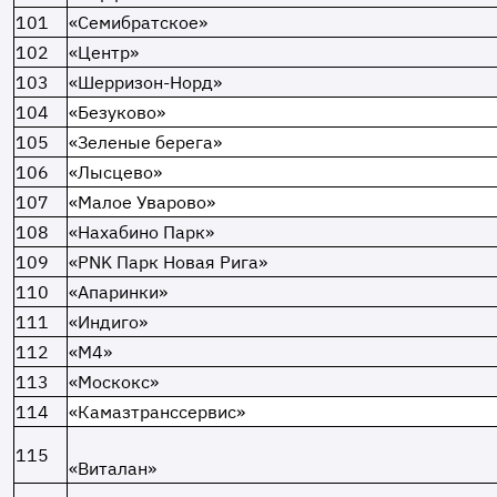
101
«Семибратское»
102
«Центр»
103
«Шерризон-Норд»
104
«Безуково»
105
«Зеленые берега»
106
«Лысцево»
107
«Малое Уварово»
108
«Нахабино Парк»
109
«PNK Парк Новая Рига»
110
«Апаринки»
111
«Индиго»
112
«М4»
113
«Москокс»
114
«Камазтранссервис»
115
«Виталан»