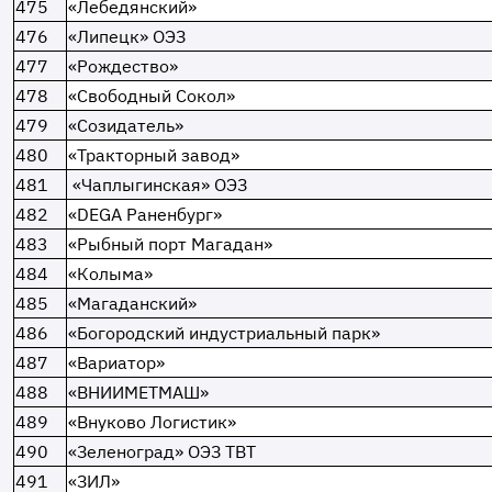
475
«Лебедянский»
476
«Липецк» ОЭЗ
477
«Рождество»
478
«Свободный Сокол»
479
«Созидатель»
480
«Тракторный завод»
481
«Чаплыгинская» ОЭЗ
482
«DEGA Раненбург»
483
«Рыбный порт Магадан»
484
«Колыма»
485
«Магаданский»
486
«Богородский индустриальный парк»
487
«Вариатор»
488
«ВНИИМЕТМАШ»
489
«Внуково Логистик»
490
«Зеленоград» ОЭЗ ТВТ
491
«ЗИЛ»