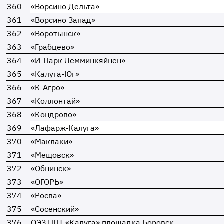
360
«Ворсино Дельта»
361
«Ворсино Запад»
362
«Воротынск»
363
«Грабцево»
364
«И-Парк Лемминкяйнен»
365
«Калуга-Юг»
366
«К-Агро»
367
«Коллонтай»
368
«Кондрово»
369
«Лафарж-Калуга»
370
«Маклаки»
371
«Мещовск»
372
«Обнинск»
373
«ОГОРЬ»
374
«Росва»
375
«Сосенский»
376
ОЭЗ ППТ «Калуга» площадка Боровск