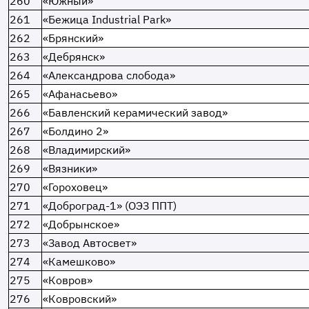
260
«Южный»
261
«Бежица Industrial Park»
262
«Брянский»
263
«Дебрянск»
264
«Александрова слобода»
265
«Афанасьево»
266
«Бавленский керамический завод»
267
«Болдино 2»
268
«Владимирский»
269
«Вязники»
270
«Гороховец»
271
«Доброград-1» (ОЭЗ ППТ)
272
«Добрынское»
273
«Завод Автосвет»
274
«Камешково»
275
«Ковров»
276
«Ковровский»