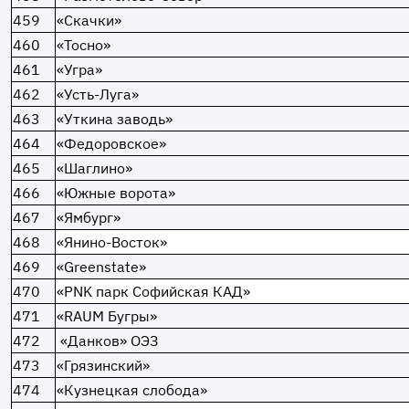
459
«Скачки»
460
«Тосно»
461
«Угра»
462
«Усть-Луга»
463
«Уткина заводь»
464
«Федоровское»
465
«Шаглино»
466
«Южные ворота»
467
«Ямбург»
468
«Янино-Восток»
469
«Greenstate»
470
«PNK парк Софийская КАД»
471
«RAUM Бугры»
472
«Данков» ОЭЗ
473
«Грязинский»
474
«Кузнецкая слобода»