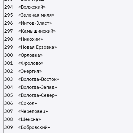
294
«Волжский»
295
«Зеленая миля»
296
«Интов-Эласт»
297
«Камышинский»
298
«Никохим»
299
«Новая Ерзовка»
300
«Орловка»
301
«Фролово»
302
«Энергия»
303
«Вологда-Восток»
304
«Вологда-Запад»
305
«Вологда-Север»
306
«Сокол»
307
«Череповец»
308
«Шексна»
309
«Бобровский»