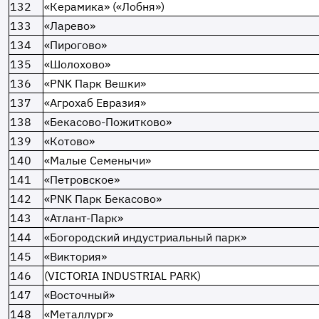
132
«Керамика» («Лобня»)
133
«Ларево»
134
«Пирогово»
135
«Шолохово»
136
«PNK Парк Вешки»
137
«Агрохаб Евразия»
138
«Бекасово-Пожитково»
139
«Котово»
140
«Малые Семенычи»
141
«Петровское»
142
«PNK Парк Бекасово»
143
«Атлант-Парк»
144
«Богородский индустриальный парк»
145
«Виктория»
146
(VICTORIA INDUSTRIAL PARK)
147
«Восточный»
148
«Металлург»