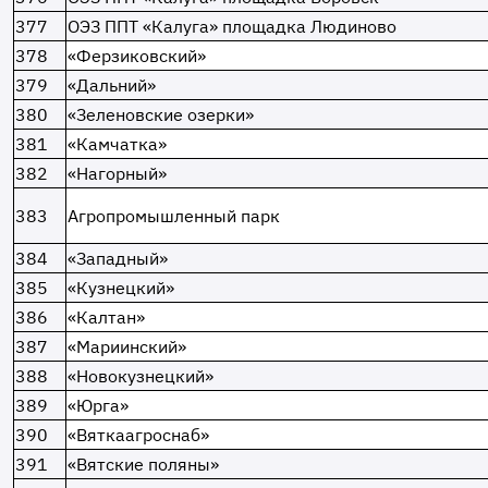
377
ОЭЗ ППТ «Калуга» площадка Людиново
378
«Ферзиковский»
379
«Дальний»
380
«Зеленовские озерки»
381
«Камчатка»
382
«Нагорный»
383
Агропромышленный парк
384
«Западный»
385
«Кузнецкий»
386
«Калтан»
387
«Мариинский»
388
«Новокузнецкий»
389
«Юрга»
390
«Вяткаагроснаб»
391
«Вятские поляны»