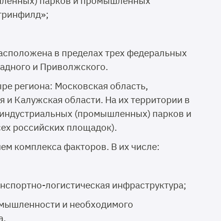
шленных) парков и промышленных
«гринфилд»;
расположена в пределах трех федеральных
падного и Приволжского.
е региона: Московская область,
я и Калужская области. На их территории в
3 индустриальных (промышленных) парков и
ех российских площадок).
м комплекса факторов. В их числе:
;
ранспортно-логистическая инфраструктура;
омышленности и необходимого
а.