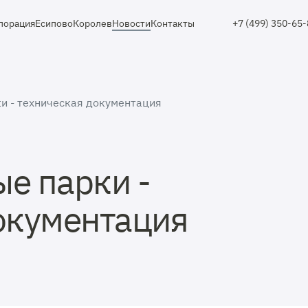
порация
Есипово
Королев
Новости
Контакты
+7 (499) 350-65
и - техническая документация
е парки -
окументация