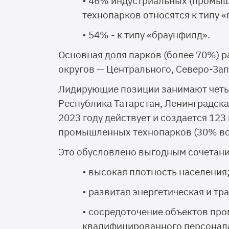
• 46% индустриальных (промы
технопарков относятся к типу 
• 54% - к типу «браунфилд».
Основная доля парков (более 70%) 
округов — Центрального, Северо-За
Лидирующие позиции занимают четыр
Республика Татарстан, Ленинградска
2023 году действует и создается 12
промышленных технопарков (30% вс
Это обусловлено выгодным сочетание
• высокая плотность населения
• развитая энергетическая и т
• сосредоточение объектов пр
квалифицированного персонал