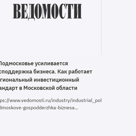
Подмосковье усиливается
споддержка бизнеса. Как работает
гиональный инвестиционный
андарт в Московской области
tps://www.vedomosti.ru/industry/industrial_policy/articles
dmoskove-gospodderzhka-biznesa...