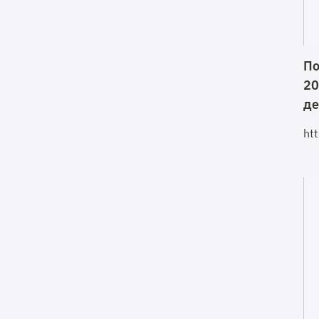
По
20
де
ht