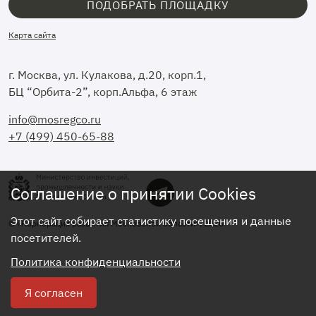
ПОДОБРАТЬ ПЛОЩАДКУ
Карта сайта
г. Москва, ул. Кулакова, д.20, корп.1,
БЦ “Орбита-2”, корп.Альфа, 6 этаж
info@mosregco.ru
+7 (499) 450-65-88
Соглашение о принятии Cookies
Этот сайт собирает статистику посещения и данные
© «Корпорация развития Московской области», 2026
посетителей.
Политика конфиденциальности
Я согласен