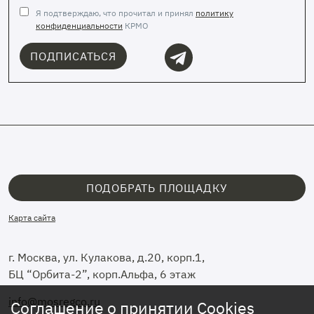
Я подтверждаю, что прочитал и принял
политику
конфиденциальности
КРМО
ПОДПИСАТЬСЯ
ПОДОБРАТЬ ПЛОЩАДКУ
Карта сайта
г. Москва, ул. Кулакова, д.20, корп.1,
БЦ “Орбита-2”, корп.Альфа, 6 этаж
info@mosregco.ru
Соглашение о принятии Cookies