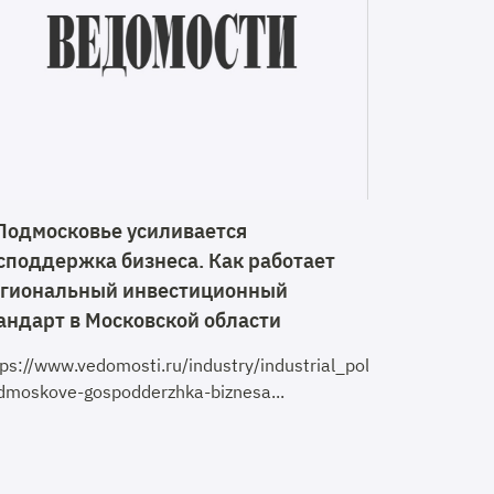
Подмосковье усиливается
споддержка бизнеса. Как работает
гиональный инвестиционный
андарт в Московской области
tps://www.vedomosti.ru/industry/industrial_policy/articles
dmoskove-gospodderzhka-biznesa...