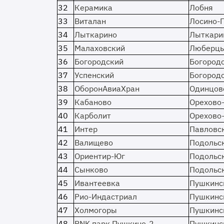
32
Керамика
Лобня
33
Виталан
Лосино-
34
Лыткарино
Лыткари
35
Малаховский
Люберц
36
Богородский
Богород
37
Успенский
Богород
38
ОборонАвиаХран
Одинцов
39
Кабаново
Орехово
40
Карболит
Орехово
41
Интер
Павловс
42
Валищево
Подольс
43
Ориентир-Юг
Подольс
44
Сынково
Подольс
45
Ивантеевка
Пушкинс
46
Рио-Индастриал
Пушкинс
47
Холмогоры
Пушкинс
48
PNK парк Пушкино-2
Пушкинс