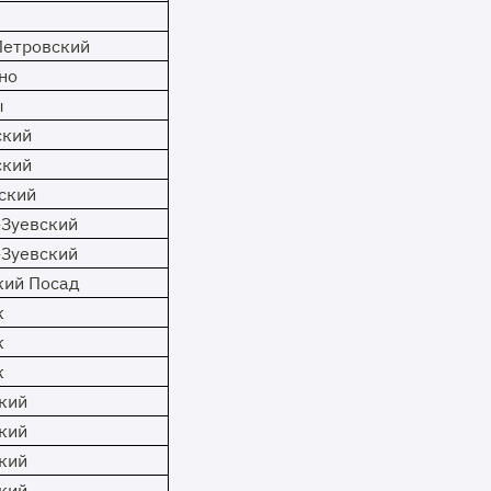
Петровский
но
ы
ский
ский
ский
-Зуевский
-Зуевский
кий Посад
к
к
к
кий
кий
кий
кий