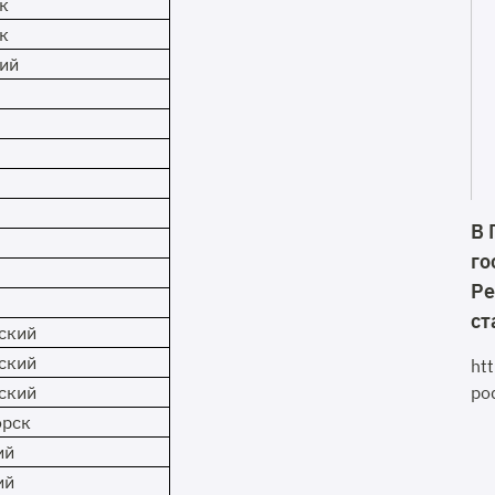
к
к
ий
В 
го
Ре
ст
ский
ский
ht
ский
po
орск
ий
ий