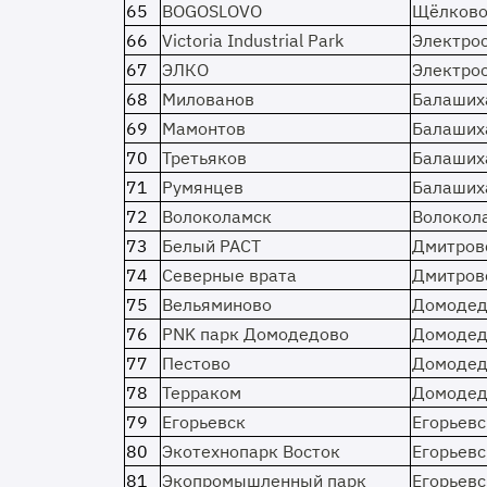
65
BOGOSLOVO
Щёлков
66
Victoria Industrial Park
Электро
67
ЭЛКО
Электро
68
Милованов
Балаших
69
Мамонтов
Балаших
70
Третьяков
Балаших
71
Румянцев
Балаших
72
Волоколамск
Волокол
73
Белый РАСТ
Дмитров
74
Северные врата
Дмитров
75
Вельяминово
Домодед
76
PNK парк Домодедово
Домодед
77
Пестово
Домодед
78
Терраком
Домодед
79
Егорьевск
Егорьевс
80
Экотехнопарк Восток
Егорьевс
81
Экопромышленный парк
Егорьевс