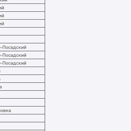
ий
ий
ий
о-Посадский
о-Посадский
о-Посадский
в
в
а
ловка