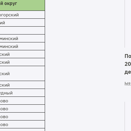
й округ
огорский
ий
минский
минский
ский
По
ский
20
де
ский
ht
ский
удный
ово
ово
ово
ово