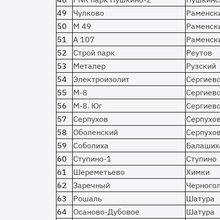
49
Чулково
Раменск
50
М 49
Раменск
51
А 107
Раменск
52
Строй парк
Реутов
53
Металер
Рузский
54
Электроизолит
Сергиев
55
М-8
Сергиев
56
М-8. Юг
Сергиев
57
Серпухов
Серпухо
58
Оболенский
Серпухо
59
Соболиха
Балаших
60
Ступино-1
Ступино
61
Шереметьево
Химки
62
Заречный
Черного
63
Рошаль
Шатура
64
Осаново-Дубовое
Шатура