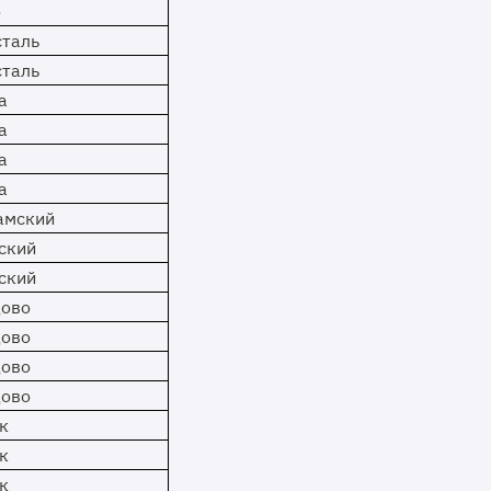
о
сталь
сталь
а
а
а
а
амский
ский
ский
ово
ово
ово
ово
к
к
к