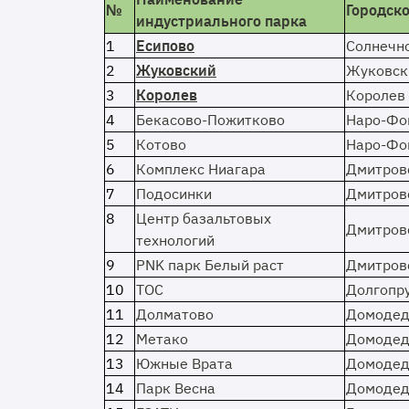
№
Городско
индустриального парка
1
Есипово
Солнечн
2
Жуковский
Жуковск
3
Королев
Королев
4
Бекасово-Пожитково
Наро-Фо
5
Котово
Наро-Фо
6
Комплекс Ниагара
Дмитров
7
Подосинки
Дмитров
8
Центр базальтовых
Дмитров
технологий
9
PNK парк Белый раст
Дмитров
10
ТОС
Долгопр
11
Долматово
Домодед
12
Метако
Домодед
13
Южные Врата
Домодед
14
Парк Весна
Домодед