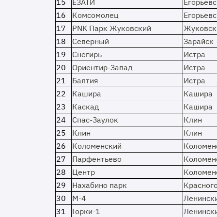
15
ЕЗАТИ
Егорьевс
16
Комсомолец
Егорьевс
17
PNK Парк Жуковский
Жуковск
18
Северный
Зарайск
19
Снегирь
Истра
20
Ориентир-Запад
Истра
21
Балтия
Истра
22
Кашира
Кашира
23
Каскад
Кашира
24
Спас-Заулок
Клин
25
Клин
Клин
26
Коломенский
Коломен
27
Парфентьево
Коломен
28
Центр
Коломен
29
Нахабино парк
Красног
30
М-4
Ленинск
31
Горки-1
Ленинск