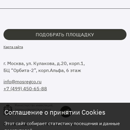
ПОДОБРАТЬ ПЛОЩАДКУ
Карта сайта
г. Москва, ул. Кулакова, д.20, корп.1,
БЦ “Орбита-2”, корп.Альфа, 6 этаж
info@mosregco.ru
+7 (499) 450-65-88
Соглашение о принятии Cookies
Этот сайт собирает статистику посещения и данные
© «Корпорация развития Московской области», 2026