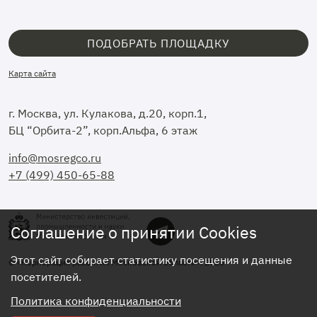
ПОДОБРАТЬ ПЛОЩАДКУ
Карта сайта
г. Москва, ул. Кулакова, д.20, корп.1,
БЦ “Орбита-2”, корп.Альфа, 6 этаж
info@mosregco.ru
+7 (499) 450-65-88
Соглашение о принятии Cookies
Этот сайт собирает статистику посещения и данные
© «Корпорация развития Московской области», 2026
посетителей.
Политика конфиденциальности